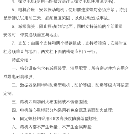
4、振动电机(使用与维修方法详见振动电机使用说明书)。
5、电机台座：安装振动电机，使用前连接螺钉必须拧紧，特别
是新筛机试用前三天、必须反复紧固，以免松动造成事故。
6、减振弹簧：阻止振动传给地面，同时支持筛箱的全部重量，
安装时，弹簧必须垂直与地面。
7、支架：由四个支柱和两个槽钢组成，支持着筛箱，安装时支
柱必须垂直与地面，两支柱下面的槽钢应相互平行。
特点介绍：
一、筛分设备包含有减振装置、清网配置，所有密封件均选用合
成导电耐磨橡胶;
二、激振器采用特种防爆型电机，防护等级、防爆等级均可按需
定制;
三、筛机四周加耐火布围裙或不锈钢围裙;
四、电机偏心重锤部分均采用有色金属及表面防火处理;
五、固定螺栓均采用8.8级高强度防脱落型螺栓;
六、筛机内部不产生热量，不产生金属摩擦;