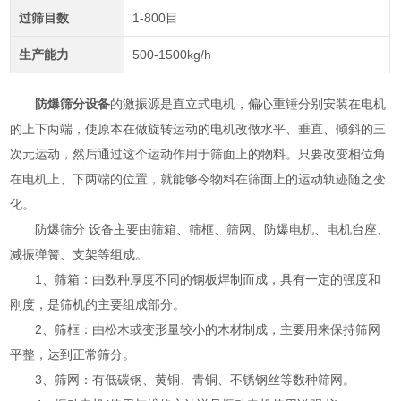
过筛目数
1-800目
生产能力
500-1500kg/h
防爆筛分设备
的激振源是直立式电机，偏心重锤分别安装在电机
的上下两端，使原本在做旋转运动的电机改做水平、垂直、倾斜的三
次元运动，然后通过这个运动作用于筛面上的物料。只要改变相位角
在电机上、下两端的位置，就能够令物料在筛面上的运动轨迹随之变
化。
防爆筛分 设备主要由筛箱、筛框、筛网、防爆电机、电机台座、
减振弹簧、支架等组成。
1、筛箱：由数种厚度不同的钢板焊制而成，具有一定的强度和
刚度，是筛机的主要组成部分。
2、筛框：由松木或变形量较小的木材制成，主要用来保持筛网
平整，达到正常筛分。
3、筛网：有低碳钢、黄铜、青铜、不锈钢丝等数种筛网。