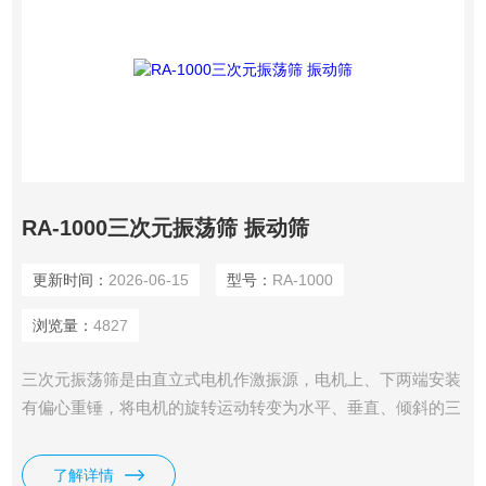
RA-1000三次元振荡筛 振动筛
更新时间：
2026-06-15
型号：
RA-1000
浏览量：
4827
三次元振荡筛是由直立式电机作激振源，电机上、下两端安装
有偏心重锤，将电机的旋转运动转变为水平、垂直、倾斜的三
次元运动，三次元振荡筛再把这个运动传递给筛面。三次元振
荡筛调节上、下两端的相位角，可以改变物料在筛面上的运动
了解详情