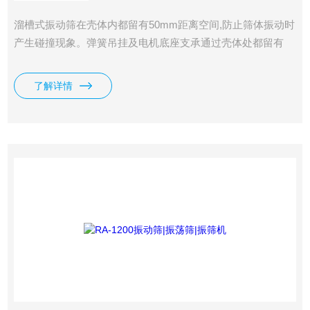
溜槽式振动筛在壳体内都留有50mm距离空间,防止筛体振动时
产生碰撞现象。弹簧吊挂及电机底座支承通过壳体处都留有
30mm以上的距离,并设置密封垫防止灰尘外逸。壳体上并留有
维修检查孔及收尘孔。溜料部分加装衬板。
了解详情