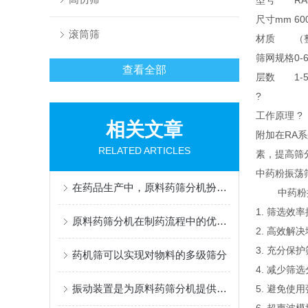
型号
RA
尺寸mm
60
滚筒筛
材质
（
筛网规格
0-
查看全部
层数
1-
?
工作原理 ?
相关文章
附加在RA
RELATED ARTICLES
素，提高筛
中药粉振荡筛
在药品生产中，原料药筛分机扮演着质量控制节点的角色
中药粉
1. 筛选效率
原料药筛分机在制药流程中的优点，体现在多个层面
2. 高效解
3. 充分
药机筛可以实现对物料的多级筛分
4. 减少
振动装置是为原料药筛分机提供动力的核心部件
5. 避免