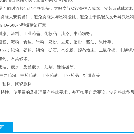
波模块的输出振幅可调，适合不同粉体的筛分
发生器可同时连接1到4个换能头，大幅度节省设备投入成本、安装调试成本
超声波换能头安装设计，避免换能头与物料接触，避免由于换能头发热导致
RA-600小型振荡筛厂家
树脂、涂料、工业药品、化妆品、油漆、中药粉等。
糖粉、淀粉、食盐、米粉、奶粉、豆浆、蛋粉、酱油、果汁等。
矿业：铝粉、铅粉、铜粉、矿石、合金粉、焊条粉末、二氧化锰、电解铜
酸钙、石英砂等。
废油、废水、染整废水、助剂、活性碳等。
 中西药粉、中药药液、工业药液、工业药品、纤维素等
、釉料、陶瓷原料
品特性、使用目的及处理量有特殊要求，亦可按用户需要设计制造特殊型
询