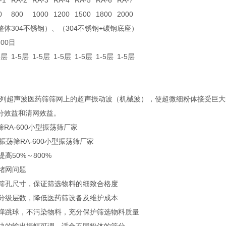
-1
RA-2
RA-3
RA-4
RA-5
RA-6
RA-7
0
800
1000
1200
1500
1800
2000
整体304不锈钢）、（304不锈钢+碳钢底座）
600目
5层
1-5层
1-5层
1-5层
1-5层
1-5层
1-5层
系列超声波医药筛筛网上的超声振动波（机械波），使超微细粉体接受巨
分效益和清网效益。
RA-600小型振荡筛厂家
振荡筛RA-600小型振荡筛厂家
提高50%～800%
决堵网问题
保护筛孔尺寸，保证筛选物料的细致合格度
筛选分级层数，降低医药筛设备及维护成本
使用弹跳球，不污染物料，充分保护筛选物料质量