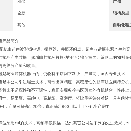
如昂
产地
全新
结构类型
其他
自动化程
筛
产品简介
系统由超声波谐振电源、振荡器、共振环组成。超声波谐振电源产生的高
共振环产生共振，然后由共振环将振动均匀传输至筛面。筛网上的物料在
提高筛分产量和质量。
器是与医药筛机器上的，使物料不堵网下料快，产量高，国内专业技术
筛
是本公司引进瑞士技术，研制出高精度、高稳定性的超声波医药筛分机
率带来不适应性和不可调性，真正实现数控与医药筛的有机结合，性能上达
附性、易团聚、高静电、高精细、高密度、轻比重等筛分难题，具有的性
00%，产量可提高1-20倍；真正满足600目以上工业化生产需要！
波采用zui的技术，高频率低振幅，达到其它公司达不到的先进效果，zui