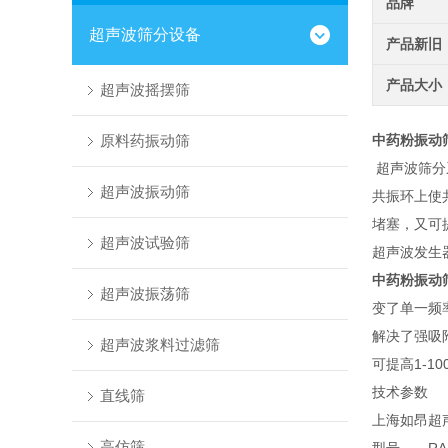
品牌
超声波筛分设备
产品新旧
产品大小
超声波摇摆筛
原料药振动筛
中药粉振动
超声波筛分
超声波振动筛
共振环上使
堵塞，又可
超声波试验筛
超声波发生
中药粉振动
超声波振荡筛
变了单一频
解决了强吸
超声波浆料过滤筛
可提高1-1
技术参数
直线筛
上海如昂超声
高仿筛