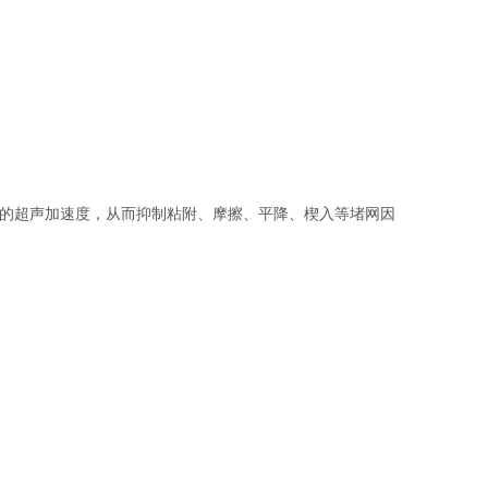
大的超声加速度，从而抑制粘附、摩擦、平降、楔入等堵网因