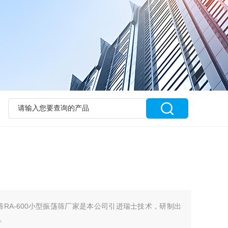
筛RA-600小型振荡筛厂家是本公司引进瑞士技术，研制出
。