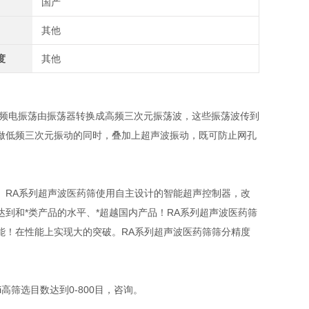
国产
其他
度
其他
频电振荡由振荡器转换成高频三次元振荡波，这些振荡波传到
做低频三次元振动的同时，叠加上超声波振动，既可防止网孔
。RA系列超声波医药筛使用自主设计的智能超声控制器，改
到和*类产品的水平、*超越国内产品！RA系列超声波医药筛
能！在性能上实现大的突破。RA系列超声波医药筛筛分精度
高筛选目数达到0-800目，咨询。