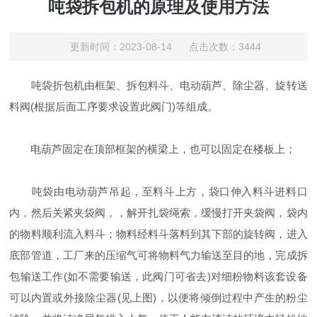
吨袋拆包机的原理及使用方法
更新时间：2023-08-14 点击次数：3444
吨袋折包机由框架、拆包料斗、电动葫芦、除尘器、旋转送
料阀(根据后面工序要求设置此阀门)等组成。
电葫芦固定在顶部框架的横梁上，也可以固定在楼板上；
吨袋由电动葫芦吊起，至料斗上方，袋口伸入料斗进料口
内，然后关紧夹袋阀，，解开扎袋绳索，缓慢打开夹袋阀，袋内
的物料顺利流入料
斗；物料经料斗落料到其下部的旋转阀，进入
底部管道，工厂来的压缩气可将物料气力输送至目的地，完成拆
包输送工作(如不需要输送，此阀门可省去)对细粉物料该套设备
可以内置或外接除尘器(见上图)，以便将倾倒过程中产生的粉尘