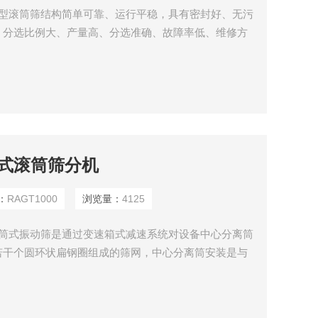
,重型滚筒筛结构简单可靠、运行平稳，具有密封好、无污
、分选比例大、产量高、分选准确、故障率低、维修方
的分级使用。
笼式滚筒筛分机
：
RAGT1000
浏览量：
4125
滚筒式振动筛是通过变速箱式减速系统对设备中心分离筒
若干个圆环状扁钢圈组成的筛网，中心分离筒安装是与
从中心分离筒上端进入筒网，在分离筒旋转过程中，细
成的筛网间隔中得到分离，粗物料从分离筒下端排出进