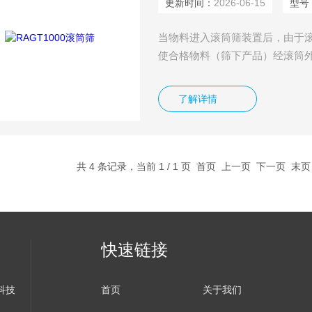
更新时间：
2026-06-15
型号
当物料进入滚筒筛装置后，由于
使合格物料（筛下产品）经滚筒
端排出。由于物料在滚筒内的翻
塞。筛砂机、筛分机与滚筒式的
了解详情
异。
共 4 条记录，当前 1 / 1 页 首页 上一页 下一页 末
快速链接
科技
首页
关于我们