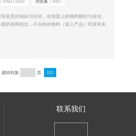
：
RAGT1000
浏览量：
3407
滚筒装置的倾斜与转动，使筛面上的物料翻转与滚动，
外圆的筛网排出，不合格的物料（筛上产品）经滚筒末
转、滚动，使卡在筛孔中的物料可被弹出，防止筛孔堵
原理构造几乎相同，是人们对它的认识和叫法上存在差
页 跳转到第
页
联系我们