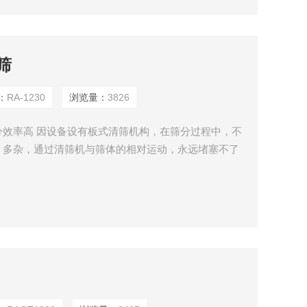
筛
：
RA-1230
浏览量：
3826
效率高 因设备设有板式清筛机构，在筛分过程中，不
、多杂，通过清筛机与筛体的相对运动，永远堵塞不了
率。