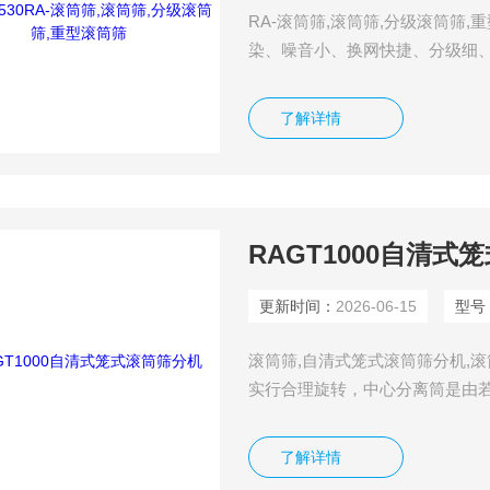
RA-滚筒筛,滚筒筛,分级滚筒筛
染、噪音小、换网快捷、分级细
便等优点，特别适用于砂石料场
了解详情
RAGT1000自清式
更新时间：
2026-06-15
型号
滚筒筛,自清式笼式滚筒筛分机,
实行合理旋转，中心分离筒是由
地平面呈倾斜状态，工作中物料
物料自上而下通过圆环状扁钢组
了解详情
入粉碎机。