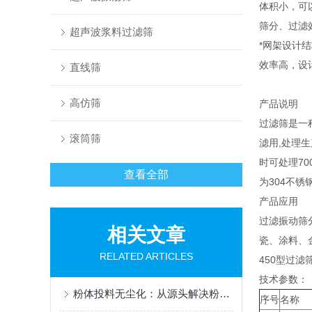
体积小，可
筛分、过滤
超声波浆料过滤筛
*网架设计
效率高，设
直线筛
高仿筛
产品说明
过滤筛是一
滚筒筛
滤用,处理生
时可处理70
查看全部
为304不锈
产品应用
过滤振动筛
相关文章
瓷、涂料、
RELATED ARTICLES
450型过
技术参数：
粉体投料无尘化：从源头解决粉尘污染的核心设备
序号
名称