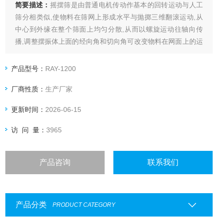
简要描述：
摇摆筛是由普通电机传动作基本的回转运动与人工
筛分相类似,使物料在筛网上形成水平与抛掷三维翻滚运动,从
中心到外缘在整个筛面上均匀分散,从而以螺旋运动往轴向传
播,调整摆振体上面的经向角和切向角可改变物料在网面上的运
动轨迹。 产品型号 直径（mm） 筛网面积（㎡） 空间要求
（m2） 层.。。。。
产品型号：
RAY-1200
厂商性质：
生产厂家
更新时间：
2026-06-15
访 问 量：
3965
产品咨询
联系我们
产品分类
PRODUCT CATEGORY