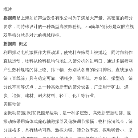
概述
摇摆筛
是上海如超声波设备有限公司为了满足大产量、高密度的筛分
要求，而特殊设计的一种新型高效筛粉机。zui简单的筛分是双眼注视
双手筛分就是对此的机械模拟。
摇摆筛
概述
利用振动电机激振作为振动源，使物料在筛网上被抛起，同时向前作
直线运动，物料从给料机均匀地进入筛分机的进料口，通过多层筛网
产生数种规格的筛上物、筛下物、分别从各自的出口排出。直线振动
筛（直线筛）具有稳定可靠、消耗少、噪音低、寿命长、振型稳、筛
分效率高等优点，是一种高效新型的筛分设备，广泛用于矿山、煤
炭、冶炼、建材、耐火材料、轻工、化工等行业。
圆振动筛
圆振动筛(圆振筛)做圆形运动，是一种多层数、高效新型振动筛。圆
振动筛采用筒体式偏心轴激振器及偏块调节振幅，物料筛淌线长，筛
分规格多，具有结构可靠、激振力强、筛分效率高、振动噪音小、坚