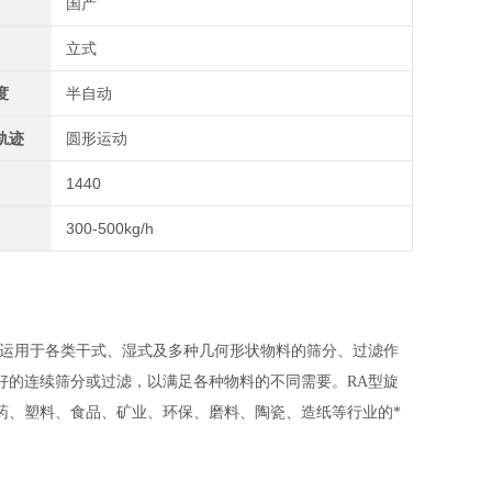
国产
立式
度
半自动
轨迹
圆形运动
1440
300-500kg/h
运用于各类干式、湿式及多种几何形状物料的筛分、过滤作
好的连续筛分或过滤，以满足各种物料的不同需要。RA型旋
药、塑料、食品、矿业、环保、磨料、陶瓷、造纸等行业的*