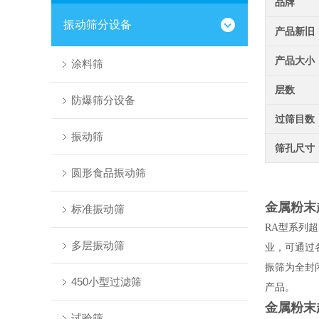
品牌
振动筛分设备
产品新旧
产品大小
涂料筛
层数
防爆筛分设备
过筛目数
振动筛
筛孔尺寸
圆形食品振动筛
金属粉末
标准振动筛
RA
型系列超
多层振动筛
业，可通过
振筛为全封
450小型过滤筛
产品。
金属粉末
试验筛