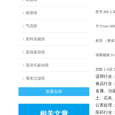
型号 RA-1 RA
摇摆筛
气流筛
尺寸mm 600 
浆料高频筛
材质 （整体
直线振动筛
筛网规格 0-
直排式振动筛
层数 1-5层 1
适用行业
液体过滤筛
食品行业
金属、冶
查看全部
土、石灰
公害处理
相关文章
医药行业