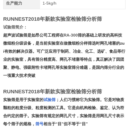
生产能力
1-5kg/h
RUNNEST2018年新款实验室检验筛分析筛
试验筛简介：
超声波试验筛是如昂公司工程师在
RA-300
筛的基础上研发的高科技
微细粉分级设备，是当前实验室在做微细粉分样筛选时网孔堵塞的zu
i有效的解决仪器。可广泛应用于制药、冶金、化工、选矿、食品等行
业的实验室，具有筛分精度高、网孔不堵塞等特点，真正解决了因团
聚、静电、强吸附性卡堵网孔等实验室筛分难题，是国内筛分行业的
一项重大技术突破
RUNNEST2018年新款实验室检验筛分析筛
实验筛是用于实验室的
试验筛
；人们习惯称它为实验筛。它是对物质
颗粒的粒度分级、粒度检测的工具。它是由机构检验、鉴定、认为符
合约定的筛子。实验筛有规定的网孔尺寸，实验筛是用网孔尺寸表示
每个筛子的规格，
筛号
相当于
“
目
”
但不等于
“
目
”