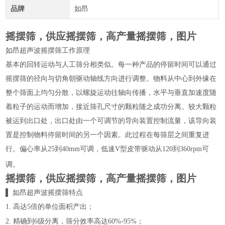
品牌
如昂
摇摆筛，供应摇摆筛，高产量摇摆筛，图片
如昂超声波摇摆筛工作原理
基本的回转运动与人工筛分相类似。每一种产品的停留时间可以通过
摇摆筛的径向与切角朝驱动轴线方向进行调整。物料从中心到外缘在
整个筛面上均匀分散，以螺旋运动往轴向传播，水平与垂直加速度随
着粒子的运动而增加，接近筛孔尺寸的颗粒随之成功分离。较大颗粒
被运到出口处，出口处由一个可调节的导向装置控制流量，该导向装
置是控制物料停留时间的另一个因素。此过程在每筛层之间重复进
行。偏心率从
到
可调，低速
型皮带驱动从
到
可
25
40mm
V
120
360rpm
调。
摇摆筛，供应摇摆筛，高产量摇摆筛，图片
▌
如昂超声波摇摆筛特点
高达
倍的单位面积产出；
1.
5
精确到
级分离，筛分效率高达
；
2.
6
60%-95%