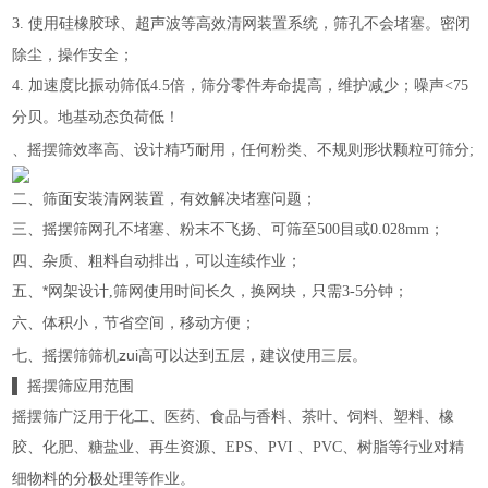
使用硅橡胶球、超声波等高效清网装置系统，筛孔不会堵塞。密闭
3.
除尘，操作安全；
加速度比振动筛低
倍，筛分零件寿命提高，维护减少；噪声
4.
4.5
<75
分贝。地基动态负荷低！
、摇摆筛效率高、设计精巧耐用，任何粉类、不规则形状颗粒可筛分
;
二、筛面安装清网装置，有效解决堵塞问题；
三、摇摆筛网孔不堵塞、粉末不飞扬、可筛至
目或
；
500
0.028mm
四、杂质、粗料自动排出，可以连续作业；
五、*网架设计
筛网使用时间长久，换网块，只需
分钟；
,
3-5
六、体积小，节省空间，移动方便；
七、摇摆筛筛机zui高可以达到五层，建议使用三层。
▌
摇摆筛应用范围
摇摆筛广泛用于化工、医药、食品与香料、茶叶、饲料、塑料、橡
胶、化肥、糖盐业、再生资源、
、
、
、树脂等行业对精
EPS
PVI
PVC
细物料的分极处理等作业。