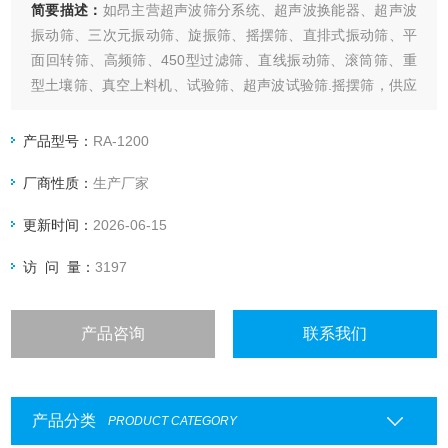
简要描述：
如昂主营超声波筛分系统、超声波换能器、超声波
振动筛、三次元振动筛、旋振筛、摇摆筛、直排式振动筛、平
面回转筛、高频筛、450型过滤筛、直线振动筛、滚筒筛、重
型土壤筛、真空上料机、试验筛、超声波试验筛.摇摆筛，供应
摇摆筛，高产量摇摆筛，图片等
产品型号：
RA-1200
厂商性质：
生产厂家
更新时间：
2026-06-15
访 问 量：
3197
产品咨询
联系我们
产品分类
PRODUCT CATEGORY