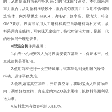
的，从而使混料筒获得0-10转/分的匀速回转运动。本机因采用
重力混合，故对物料压馈较小，混合均匀度高并且采用不锈钢制
造筒体，内外壁抛光Ras0.4，功耗省，效率高。易清洗，符合
GMP要求。设备可采用人工进料和真空自动进料两种方式，放
料采用真空蝶阀，可实现无尘操作，换批时清洗方便，是新一代
的粉体混合理想设备。
V型混合机
使用说明：
1.由专业机械安装人员将设备安装在基础上，保证水平。检
查减速机是否加油。
2.使用前应进行一次空转试车，试车应达到无明显的噪音、
抖动、运转平稳为准。
3.物料如需真空加料，开启真空泵，将吸嘴插入料筒物料
内，调整好放空阀，真空度约为200毫米汞柱，以物料能顺利吸
送为准。
4.装料量为有效容积的50±10%。