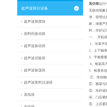
高仿筛
运行
超声波筛分设备
无振动现象
净、筛理过
超声波摇摆筛
家，堵塞严
时，作好记
原料药振动筛
一、
开机
1、吊装平
超声波振动筛
2、上下轴
3、平衡重
超声波试验筛
4、每架高
超声波振荡筛
5、检查各
①、传动钢
超声波浆料过滤筛
②、横梁与
③、吊杆或
直线筛
④、门压紧
⑤、上压紧
高仿筛