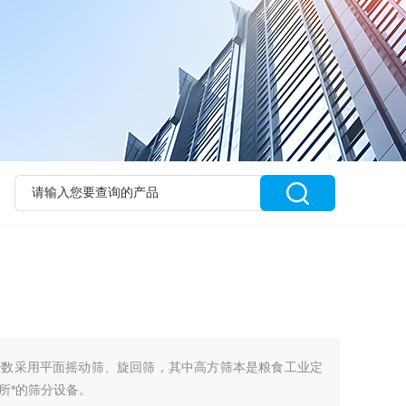
少数采用平面摇动筛、旋回筛，其中高方筛本是粮食工业定
所*的筛分设备。