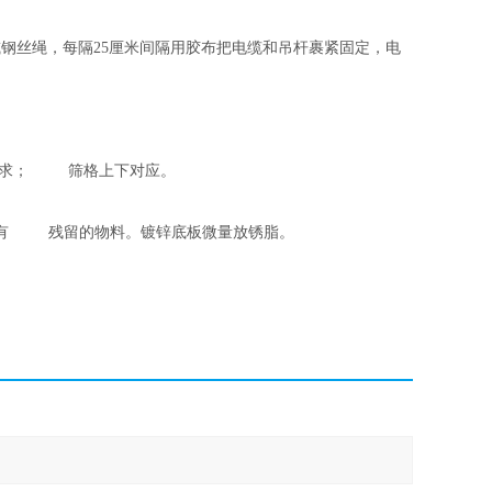
钢丝绳，每隔25厘米间隔用胶布把电缆和吊杆裹紧固定，电
要求； 筛格上下对应。
不得有 残留的物料。镀锌底板微量放锈脂。