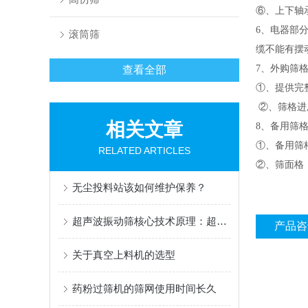
⑥、上下轴
6、电器部
滚筒筛
缆不能有摆
7、外购筛
查看全部
①、提供完
②、筛格进
相关文章
8、备用筛
①、备用筛
RELATED ARTICLES
②、筛面格
无尘投料站该如何维护保养？
超声波振动筛核心技术原理：超声赋能，重构精细筛分逻辑
产品咨
关于真空上料机的选型
药粉过筛机的筛网使用时间长久