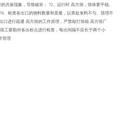
的共振现象，导致破坏； ?2、运行时 高方筛，筛体要平稳、
 ?4、检查各出口的物料数量和质量，以查处来料不匀、筛理不
出口进行疏通 高方筛的工作原理，严禁敲打筛箱 高方筛厂
、平筛工要勤对各出粉点进行检查，每次间隔不应长于两个小
作管理