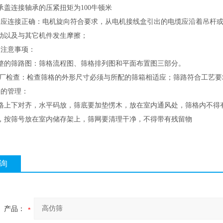
承盖连接轴承的压紧扭矩为100牛顿米
分应连接正确：电机旋向符合要求，从电机接线盒引出的电缆应沿着吊杆或
动以及与其它机件发生摩擦；
格注意事项：
整的筛路图：筛格流程图、筛格排列图和平面布置图三部分。
厂检查：检查筛格的外形尺寸必须与所配的筛箱相适应；筛路符合工艺
格的管理：
格上下对齐，水平码放，筛底要加垫愣木，放在室内通风处，筛格内
，按筛号放在室内储存架上，筛网要清理干净，不得带有残留物
询
产品：