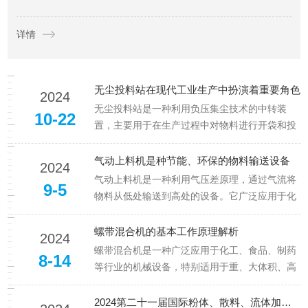
业升级、人才赋能、政企协同发展新路径。上海如昂超声波设备
详情
有限公司受邀参与本次盛会，立足超声波智造赛道，链接本土资
源...
无尘投料站在现代工业生产中扮演着重要角色
2024
无尘投料站是一种利用负压集尘技术的中转装
10-22
置，主要用于在生产过程中对物料进行开袋和投
料操作。1.工作原理-封闭性设计：整个工作过程
都在封闭环境中进行，有效防止外界杂质进入机
气动上料机是种节能、环保的物料输送设备
2024
器内部或机器内部的物料外泄。-负压吸尘系统：
气动上料机是一种利用气压差原理，通过气流将
9-5
设备内部配备有负压吸尘系统，当物料通过人工
物料从低处输送到高处的设备。它广泛应用于化
或输送设备投入投料口时，...
工、食品、制药、建材等行业的颗粒状、粉状、
块状物料的输送，具有结构简单、操作方便、维
螺带混合机的基本工作原理解析
2024
护成本低、输送效率高等优点，因此在工业生产
螺带混合机是一种广泛应用于化工、食品、制药
8-14
中得到了广泛应用。工作原理：通过风机或空压
等行业的机械设备，特别适用于重、大体积、高
机产生一定压力的气流，然后将...
粘性和流动性不强的材料的混合。1.工作基本原
理-基本介绍：工作原理是利用旋转的螺带将物料
2024第二十一届国际粉体、散料、流体加工展览会 IPB粉体