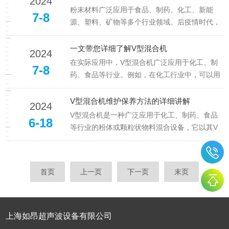
2024
在混合室内沿壁面进行圆周移动，实现物料的提
粉末材料广泛应用于食品、制药、化工、新能
7-8
升或抛起，当物料到达一定高度后，便靠自重向
源、塑料、矿物等多个行业领域。后疫情时代，
下运动，通过这种不断的上...
随着全球经济进入新的发展阶段，粉体行业也进
入了高质量发展的重要时期，机遇和挑战并存。
一文带您详细了解V型混合机
2024
各应用领域对粉末材料需求和要求不断增加，尤
在实际应用中，V型混合机广泛应用于化工、制
7-8
其在政策大力支持下，新兴产业如新能源增长势
药、食品等行业。例如，在化工行业中，可以用
头十分迅猛，为粉体产业提供了广...
于各种化工原料的混合，如染料、颜料、塑料颗
粒等；在制药行业中，可以用于药品的混合、造
V型混合机维护保养方法的详细讲解
2024
粒等工艺；在食品行业中，可以用于食品添加
V型混合机是一种广泛应用于化工、制药、食品
6-18
剂、香精香料等的混合。V型混合机具有以下特
等行业的粉体或颗粒状物料混合设备，它以其V
点：1.结构紧凑：由于采用了V...
型结构设计，实现了均匀的混合效果。主要由一
个V型的混合筒、两个旋转轴和驱动装置组成。
混合筒内部通常采用不锈钢材质，以保证物料的
首页
上一页
下一页
末页
清洁和设备的耐用性。两个旋转轴分别位于混合
筒的两端，它们通过齿轮或链条...
上海如昂超声波设备有限公司