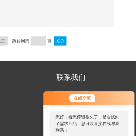
密度的粉料。 $n 间隙：适合高目数，易集聚的物料。
末页
跳转到第
页
联系我们
您好！欢迎前来咨询，很高兴为您
在线交流
服务，请问您要咨询什么问题呢？
您好，看您停留很久了，是否找到
了需求产品，您可以直接在线与我
联系！
微信扫一扫