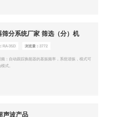
生器筛分系统厂家 筛选（分）机
：
RA-35D
浏览量：
3772
跟频：自动跟踪换能器的基振频率，系统谐振，模式可
动模式。
款超声波产品