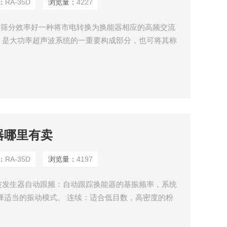
：
RA-35D
浏览量：
4227
高筛分效率好一种将市电转换为换能器相应的高频交流
，是大功率超声波系统的一重要构成部分，也可将其称
声波控制器。
生器哪里有卖
：
RA-35D
浏览量：
4197
波发生器自动跟频：自动跟踪换能器的基振频率，系统
择适当的振动模式。 连续：适合低目数，高密度的粉
的粉料。 间隙：适合高目数，易集聚的物料。