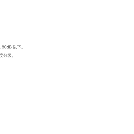
。
0dB 以下。
粒度分级。