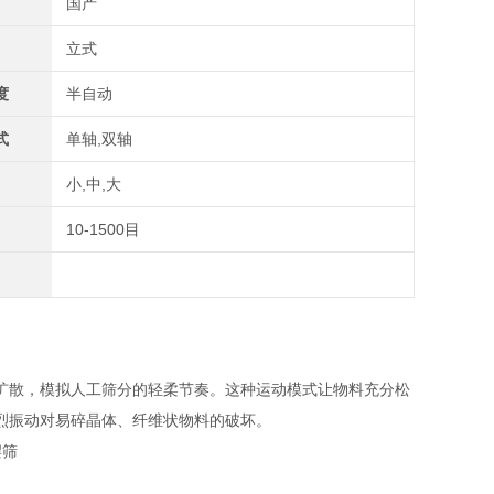
国产
立式
度
半自动
式
单轴,双轴
小,中,大
10-1500目
扩散，模拟人工筛分的轻柔节奏。这种运动模式让物料充分松
烈振动对易碎晶体、纤维状物料的破坏。