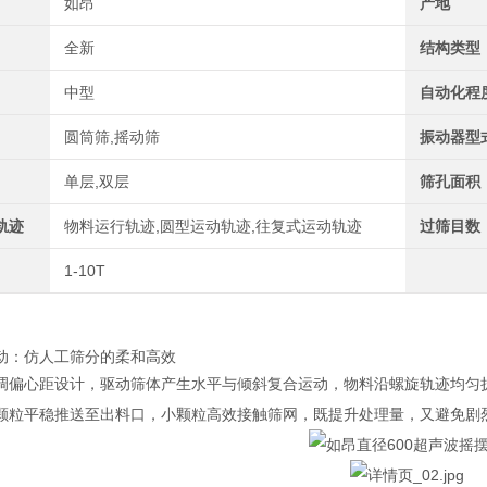
如昂
产地
全新
结构类型
中型
自动化程
圆筒筛,摇动筛
振动器型
单层,双层
筛孔面积
轨迹
物料运行轨迹,圆型运动轨迹,往复式运动轨迹
过筛目数
1-10T
动：仿人工筛分的柔和高效
调偏心距设计，驱动筛体产生水平与倾斜复合运动，物料沿螺旋轨迹均匀
颗粒平稳推送至出料口，小颗粒高效接触筛网，既提升处理量，又避免剧