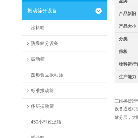
品牌
振动筛分设备
产品新旧
产品大小
涂料筛
分类
防爆筛分设备
筛板
振动筛
物料运行
圆形食品振动筛
生产能力
标准振动筛
三维摇摆运
多层振动筛
设备通过可
散分层，大
450小型过滤筛
试验筛