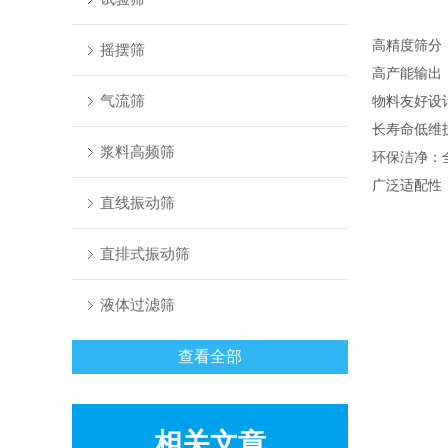
高精度筛分
摇摆筛
高产能输出
气流筛
物料友好设
长寿命低维护
浆料高频筛
环保洁净：全
广泛适配性：
直线振动筛
直排式振动筛
液体过滤筛
查看全部
相关文章