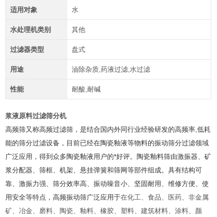
适用对象
水
水处理机类别
其他
过滤器类型
盘式
用途
油除杂质,药液过滤,水过滤
性能
耐酸,耐碱
浆液原料过滤筛分机
高频筛又称高频过滤筛，是结合国内外同行业经验研发的高频率,低耗
能的筛分过滤设备，目前已经在陶瓷釉液等物料的振动筛分过滤领域
广泛应用，得到众多陶瓷釉液用户的*好评。陶瓷釉料筛由激振器、矿
浆分配器、筛框、机架、悬挂弹簧和筛网等部件组成。具有结构可
靠、激振力强、筛分效率高、振动噪音小、坚固耐用、维修方便、使
用安全等特点，高频振动筛广泛应用于
在化工、食品、医药、非金属
矿、冶金、磨料、陶瓷、釉料、橡胶、塑料、建筑材料、涂料、颜