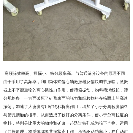
高频筛效率高、振幅小、筛分频率高。与普通筛分设备的原理不同，
由于采用了高频率，利用筒体式偏心轴激振器及偏块调节振幅，激振
器上不平衡重物的离心惯性力作用，使筛箱振动，物料筛淌线长，筛
分规格多，一方面破坏了矿浆表面的张力和细粒物料在筛面上的高速
振荡，加速了大密度有用矿物和析离作用，增加了小于分离粒度物料
与筛孔接触的概率。从而造成了较好的分离条件，使小于分离粒度的
物料，特别是比重大的物粒和矿浆一起透过筛孔成为筛下产物。运用
了共振原理，双质体临界共振状态工作，所需驱动功率小，在启动时