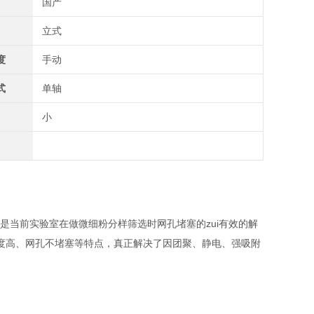
国产
立式
度
手动
式
单轴
小
，是当前实验室在做微细粉分样筛选时网孔堵塞的zui有效的解
度高、网孔不堵塞等特点，真正解决了因团聚、静电、强吸附