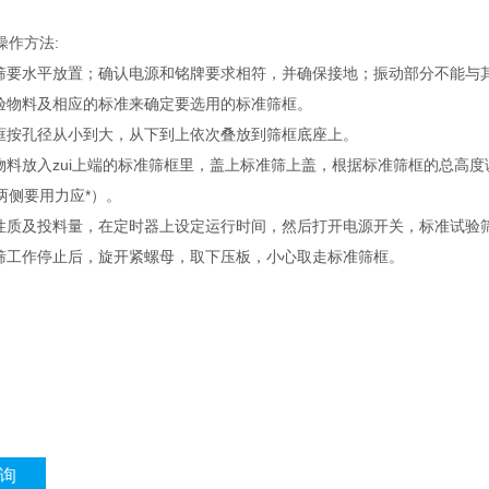
操作方法:
验筛要水平放置；确认电源和铭牌要求相符，并确保接地；振动部分不能与
检验物料及相应的标准来确定要选用的标准筛框。
筛框按孔径从小到大，从下到上依次叠放到筛框底座上。
验物料放入zui上端的标准筛框里，盖上标准筛上盖，根据标准筛框的总高
两侧要用力应*）。
料性质及投料量，在定时器上设定运行时间，然后打开电源开关，标准试验
验筛工作停止后，旋开紧螺母，取下压板，小心取走标准筛框。
。
询