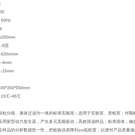
：
00
50Hz
W
200mm.
-8层
20n/min
-4mm
15min
0*350*550mm
15℃~65℃
粉粒分级、液体过滤为一体的标准实验筛；选用于实验室、质检室；对颗
采用新型动力发生器，产生多元高频振动，高效筛滤样品；标准筛体，确
证样品的分析数据统一性，把检验误差降到zui低程度，以便对产品质量