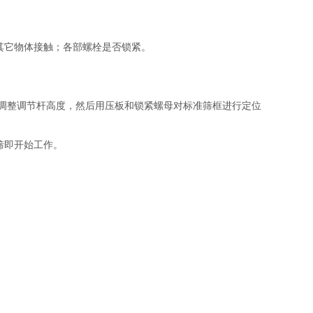
其它物体接触；各部螺栓是否锁紧。
度调整调节杆高度，然后用压板和锁紧螺母对标准筛框进行定位
筛即开始工作。