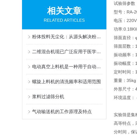
试验筛参数
相关文章
型号：RA-2
RELATED ARTICLES
电压：220V 
功率:0.18K
粉体投料无尘化：从源头解决粉尘污染的核心设备
筛面直径：φ
筛面层数：1
二维混合机现已广泛应用于医学、农药等行业
振动频率：14
振动幅度：1
电动真空上料机是一种用于自动上料的设备
定时时间：1-
重量：35kg
螺旋上料机的清洗频率和适用范围
外形尺寸：40
浆料过滤筛分机
环境温度： -
气动输送机的工作原理及特点
实验筛是集
高等特点，
分时间，保