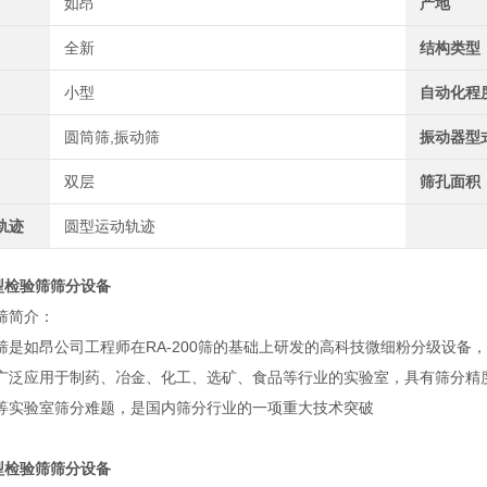
如昂
产地
全新
结构类型
小型
自动化程
圆筒筛,振动筛
振动器型
双层
筛孔面积
轨迹
圆型运动轨迹
0型检验筛筛分设备
筛简介：
筛是如昂公司工程师在RA-200筛的基础上研发的高科技微细粉分级设备
广泛应用于制药、冶金、化工、选矿、食品等行业的实验室，具有筛分精
等实验室筛分难题，是国内筛分行业的一项重大技术突破
0型检验筛筛分设备