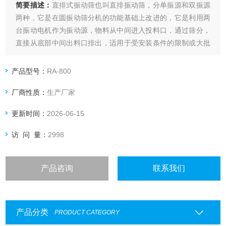
简要描述：
直排式振动筛也叫直排振动筛，分单振源和双振源
两种，它是在圆振动筛分机的功能基础上改进的，它是利用两
台振动电机作为振动源，物料从中间进入投料口，通过筛分，
直接从底部中间出料口排出，适用于受安装条件的限制或大批
量连续作业。上海新款直排筛~如昂机电
产品型号：
RA-800
厂商性质：
生产厂家
更新时间：
2026-06-15
访 问 量：
2998
产品咨询
联系我们
产品分类
PRODUCT CATEGORY