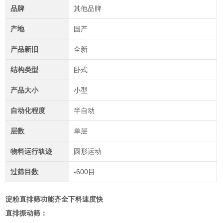
品牌
其他品牌
产地
国产
产品新旧
全新
结构类型
卧式
产品大小
小型
自动化程度
半自动
层数
单层
物料运行轨迹
圆形运动
过筛目数
-600目
淀粉直排筛功能齐全下料速度快
直排振动筛：