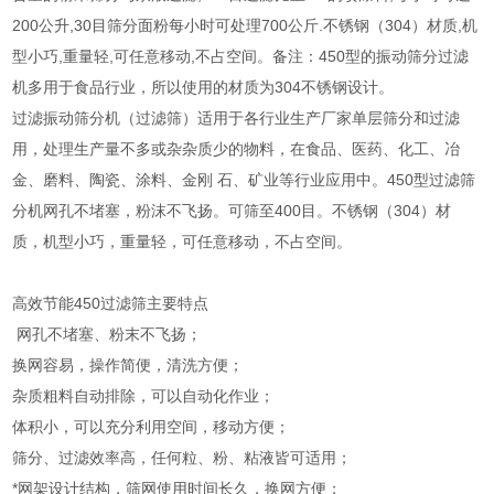
200
公升
,30
目筛分面粉每小时可处理
700
公斤
.
不锈钢（
304
）材质
,
机
型小巧
,
重量轻
,
可任意移动
,
不占空间。备注：
450
型的振动筛分过滤
机多用于食品行业，所以使用的材质为
304
不锈钢设计。
过滤振动筛分机（过滤筛）适用于各行业生产厂家单层筛分和过滤
用，处理生产量不多或杂杂质少的物料，在食品、医药、化工、冶
金、磨料、陶瓷、涂料、金刚
石、矿业等行业应用中。
450
型过滤筛
分机网孔不堵塞，粉沫不飞扬。可筛至
400
目。不锈钢（
304
）材
质，机型小巧，重量轻，可任意移动，不占空间。
高效节能450过滤筛
主要特点
网孔不堵塞、粉末不飞扬；
换网容易，操作简便，清洗方便；
杂质粗料自动排除，可以自动化作业；
体积小，可以充分利用空间，移动方便；
筛分、过滤效率高，任何粒、粉、粘液皆可适用；
*网架设计结构，筛网使用时间长久，换网方便；