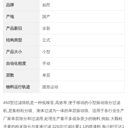
品牌
如昂
产地
国产
产品新旧
全新
结构类型
立式
产品大小
小型
自动化程度
手动
层数
单层
物料运行轨迹
圆形运动
450
型过滤筛机是一种低噪音
,
高效率
,
便于移动的小型振动筛分过滤
机
,
是集粉粒分级、液体过滤为一体的单层振动筛。适用于各行业生产
厂家单层筛分和过滤用
,
处理生产量不多或杂质少的物料
,
例如
:
大颗粒
含量的粉末筛分与浆液过滤
;325
目过滤比重
1.1
的喷漆料
,
每小时可达
1