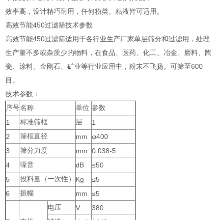
效率高，设计精巧耐用，任何粉类、粘液皆可适用。
高效节能450过滤筛
技术参数
高效节能450过滤
筛适用于各行业生产厂家单层筛分和过滤用，处理
生产量不多或杂质少的物料，在食品、医药、化工、冶金、磨料、陶
瓷、涂料、金刚石、矿业等行业应用中，粉末不飞扬。可筛至
600
目。
技术参数：
序号
名称
单位
参数
1
标准筛框
层
1
2
筛框直径
mm
φ400
3
筛分力度
mm
0.038-5
4
噪音
dB
≤50
5
投料量（一次性）
Kg
≤5
6
振幅
mm
≤5
电压
V
380