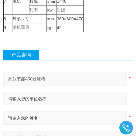
7
电机
转速
r/min
1440
功率
Kw
0.18
8
外形尺寸
mm
360×300×470
9
整机重量
kg
42
产品咨询