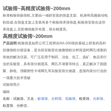
试验筛~
高精度试验筛~200mm
标准检验筛振筛机,主要由一倾斜安装的筛盘支架、机身和高频振动电
机组成.在筛盘支架上安装有多个检验筛承筛筛盘,检验筛安装在这些
承筛盘上,呈阶梯状敞开布置，筛分精度高。
高精度试验筛~200mm
产品说明:
检验筛是如昂公司工程师在RA-200筛的基础上研发的高科
技微细粉分级设备，是当前实验室在做微细粉分样筛选时网孔堵塞的
有效的解决仪器。可广泛应用于制药、冶金、化工、选矿、食品等行
业的实验室，具有筛分精度高、网孔不堵塞等特点，真正解决了因团
聚、静电、强吸附性卡堵网孔等实验室筛分难题，是国内筛分行业的
一项重大技术突破
试验筛简介
编辑
名称：试验筛。又名：
标准筛
、
分样筛
、
实验筛
、检查筛、
分析筛
、
粒度筛、分析仪。