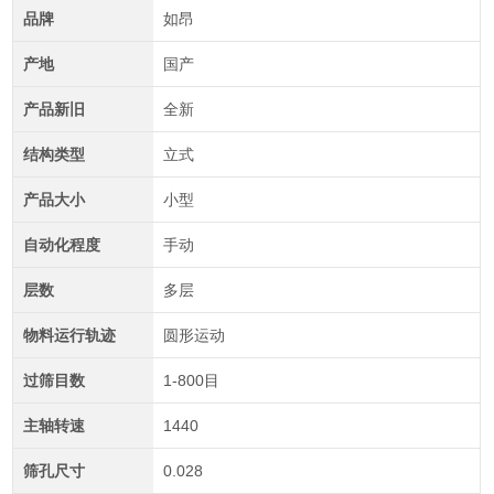
品牌
如昂
产地
国产
产品新旧
全新
结构类型
立式
产品大小
小型
自动化程度
手动
层数
多层
物料运行轨迹
圆形运动
过筛目数
1-800目
主轴转速
1440
筛孔尺寸
0.028