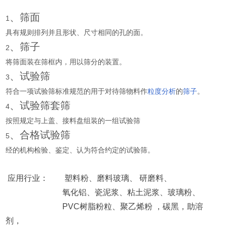
、筛面
1
具有规则排列并且形状、尺寸相同的孔的面。
、筛子
2
将筛面装在筛框内，用以筛分的装置。
、试验筛
3
符合一项试验筛标准规范的用于对待筛物料作
粒度分析
的
筛子
。
、试验筛套筛
4
按照规定与上盖、接料盘组装的一组试验筛
、合格试验筛
5
经的机构检验、鉴定、认为符合约定的试验筛。
应用行业：
塑料粉、磨料玻璃、 研磨料、
氧化铝、瓷泥浆、粘土泥浆、玻璃粉、
PVC树脂粉粒、聚乙烯粉 ，碳黑，助溶
剂，