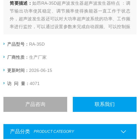
简要描述：
如昂RA-35D超声波发生器超声波发生器特点 ：调
节输出功率使其稳定、调节频率使得换能器一直工作于状态
外，超声波发生器还可以对大功率超声波系统的功率、工作频
率进行监控，可以通过设置参数来完成自动跟频、可以控制振
幅在负载变化时也处于稳定状态、可以在情况不良时发出警报
以保护系统设备等。
产品型号：
RA-35D
厂商性质：
生产厂家
更新时间：
2026-06-15
访 问 量：
4071
产品咨询
联系我们
产品分类
PRODUCT CATEGORY