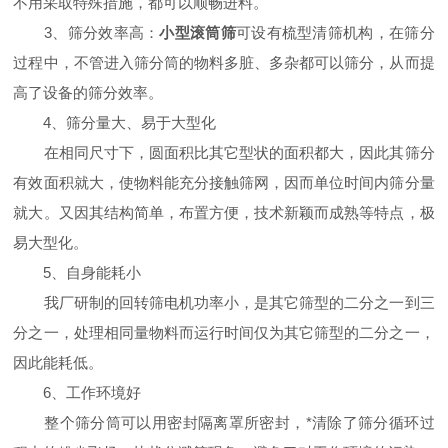
不用采取特殊措施，都可以顺畅进料。
3、筛分效率高：
小型滚筒筛
可设有梳型清筛机构，在筛分
过程中，不管进入筛分筒的物料多脏、多杂都可以筛分，从而提
高了设备的筛分效率。
4、筛分量大、易于大型化
在相同尺寸下，圆面积比其它型状的面积都大，因此其筛分
有效面积就大，使物料能充分接触筛网，因而单位时间内筛分量
就大。又因其结构简单，布置方便，技术新颖而成熟等特点，极
易大型化。
5、自身能耗小
我厂研制的回转筛电机功率小，是其它筛型的二分之一到三
分之一，处理相同量物料而运行时间仅为其它筛型的二分之一，
因此能耗低。
6、工作环境好
整个筛分筒可以用密封隔离罩所密封，*清除了筛分循环过