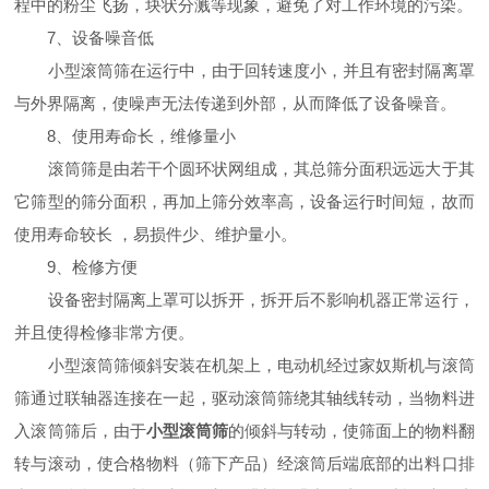
程中的粉尘飞扬，块状分溅等现象，避免了对工作环境的污染。
7、设备噪音低
小型滚筒筛在运行中，由于回转速度小，并且有密封隔离罩
与外界隔离，使噪声无法传递到外部，从而降低了设备噪音。
8、使用寿命长，维修量小
滚筒筛是由若干个圆环状网组成，其总筛分面积远远大于其
它筛型的筛分面积，再加上筛分效率高，设备运行时间短，故而
使用寿命较长 ，易损件少、维护量小。
9、检修方便
设备密封隔离上罩可以拆开，拆开后不影响机器正常运行，
并且使得检修非常方便。
小型滚筒筛倾斜安装在机架上，电动机经过家奴斯机与滚筒
筛通过联轴器连接在一起，驱动滚筒筛绕其轴线转动，当物料进
入滚筒筛后，由于
小型滚筒筛
的倾斜与转动，使筛面上的物料翻
转与滚动，使合格物料（筛下产品）经滚筒后端底部的出料口排