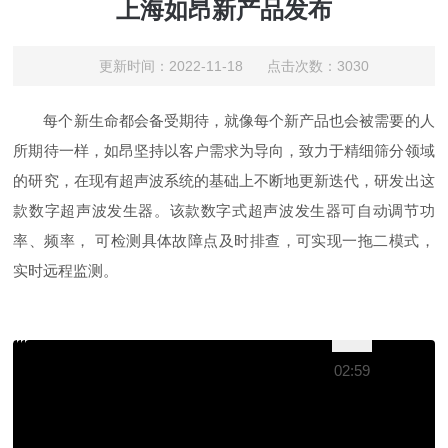
上海如昂新产品发布
更新时间：2022-11-18 点击次数：3030
每个新生命都会备受期待，就像每个新产品也会被需要的人
所期待一样，如昂坚持以客户需求为导向，致力于精细筛分领域
的研究，在现有超声波系统的基础上不断地更新迭代，研发出这
款数字超声波发生器。该款数字式超声波发生器
可自
动调节功
率、频
率，
可检测具
体故
障点及时排查，可实现一拖二模式，
实时远程监测。
02:59