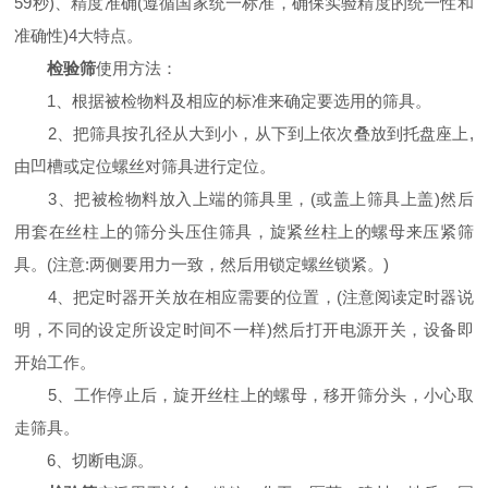
59秒)、精度准确(遵循国家统一标准，确保实验精度的统一性和
准确性)4大特点。
检验筛
使用方法：
1、根据被检物料及相应的标准来确定要选用的筛具。
2、把筛具按孔径从大到小，从下到上依次叠放到托盘座上,
由凹槽或定位螺丝对筛具进行定位。
3、把被检物料放入上端的筛具里，(或盖上筛具上盖)然后
用套在丝柱上的筛分头压住筛具，旋紧丝柱上的螺母来压紧筛
具。(注意:两侧要用力一致，然后用锁定螺丝锁紧。)
4、把定时器开关放在相应需要的位置，(注意阅读定时器说
明，不同的设定所设定时间不一样)然后打开电源开关，设备即
开始工作。
5、工作停止后，旋开丝柱上的螺母，移开筛分头，小心取
走筛具。
6、切断电源。