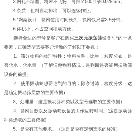
3.网孔不堵塞、粉末不飞扬、可筛至500目或0.028mm。
4.杂质、粗料自动排出，可以连续作业。
5.*网架设计，筛网使用时间长久，换网快只需3-5分钟。
6.体积小，不占空间移动方便。
选择合适的型号是客户在购买
三次元振荡筛
设备时*的一条
要素，正确选型需要客户清晰的了解以下参数：
1、筛分物料的物理特性：物料名称，比重，粒度分布，是
否含水，含水量 （了解清楚物料情况，是判断是否能用振动筛
设备的前提）
2、使用振动筛想要达到的目的：除杂过滤，粒度分级（这
是确定振动筛层数的主要依据）
3、处理量（这是振动筛种类以及型号选取的主要依据）
4、筛网目数以及振动筛设备的工作运转时间。(这是振动筛
种类选取的主要依据)
5、是否有其他要求。（这是是否有定制需求的标准）