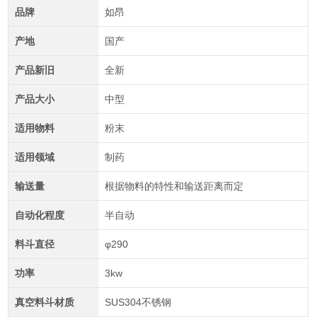
品牌
如昂
产地
国产
产品新旧
全新
产品大小
中型
适用物料
粉末
适用领域
制药
输送量
根据物料的特性和输送距离而定
自动化程度
半自动
料斗直径
φ290
功率
3kw
真空料斗材质
SUS304不锈钢