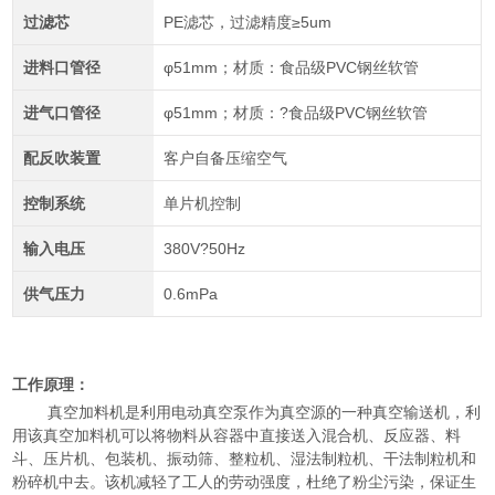
过滤芯
PE滤芯，过滤精度≥5um
进料口管径
φ51mm；材质：食品级PVC钢丝软管
进气口管径
φ51mm；材质：?食品级PVC钢丝软管
配反吹装置
客户自备压缩空气
控制系统
单片机控制
输入电压
380V?50Hz
供气压力
0.6mPa
工作原理：
真空加料机是利用电动真空泵作为真空源的一种真空输送机，利
用该真空加料机可以将物料从容器中直接送入混合机、反应器、料
斗、压片机、包装机、振动筛、整粒机、湿法制粒机、干法制粒机和
粉碎机中去。该机减轻了工人的劳动强度，杜绝了粉尘污染，保证生