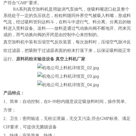
产符合
“GMP"要求。
RA系列真空加料机是用旋涡气泵抽气，使吸料嘴进口处及整个
系统处于一定的负压状态，粉粒料随同外界空气被吸入料嘴，形成料
气流，经过吸料管到达料斗，在料斗中进行气、料分离。分离后的物
料进入受料设备。送料——放料是通过气动换向阀不断地开、闭来完
成的，而气动换向阀的开闭是由控制中心来控制的。
真空加料机中装有压缩空气反吹装置，每次放料时，压缩空气脉冲反
吹过滤器，把吸附于过滤器表面的粉末打落下来，以保证吸料能正常
运行。
原料药粉末输送设备 真空上料机厂家
产品特点：
1、简单：自动
控制，在0~99秒内随意设定吸放料时间，操作简单、
方便；
2、卫生：密闭输送，无粉尘泄漏，无交叉污染,符合GMP标准、满足
CIP要求，可提供无菌级设备
3、快捷：安装简
单、快捷；