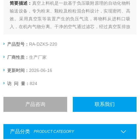
简要描述：
真空上料机是一款基于负压吸附原理的自动化物料
输送设备，专为粉末、颗粒及粉粒混合料设计，实现密闭、高
效。采用真空泵等装置产生的负压气流，将物料从进料口吸
入，在机内气物分离。干净的空气通过滤芯，经过真空泵排放
到大气中，物料被分离落入料仓。等上料时间到达，真空阀关
闭，下料阀打开，物料落入设备，反吹气囊自动清洗滤芯，确
产品型号：
RA-DZKS-220
保下个循环高效发挥，震动等辅助下料装置启动，辅助下料，
厂商性质：
生产厂家
下料结束再次进入吸料状态。
更新时间：
2026-06-16
访 问 量：
824
产品咨询
联系我们
产品分类
PRODUCT CATEGORY