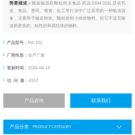
简要描述：
螺旋输送机颗粒粉末食品 药品S304 316L是在乳
业、食品、兽药、粮食、化工等行业中广泛应用的一种输送设
备，主要用于输送粉状、颗粒状和小块状物料。但它不适宜输
送易变质的、粘性的和易结块的物料。
★ 螺旋输送机使用的环境温度为-20—40℃；物料温度小于
产品型号：
RA-102
200℃；输送长度一般小于20米。
厂商性质：
生产厂家
更新时间：
2026-06-15
访 问 量：
4157
产品咨询
联系我们
产品分类
PRODUCT CATEGORY