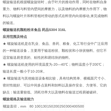
螺旋输送机根据螺旋旋转时，由于叶片的推动作用，同时在物料自身
重力、物料与料管内壁间的摩擦力，以及物料的内摩擦力作用下，物
料以与螺旋叶片和料管相对滑动的形式在料管内向前移动,来完成物料
的输送。
螺旋输送机颗粒粉末食品 药品S304 316L
应用范围及特点
★ 螺旋输送机是在乳业、食品、兽药、粮食、化工等行业中广泛应用
的一种输送设备，主要用于输送粉状、颗粒状和小块状物料。但它不
适宜输送易变质的、粘性的和易结块的物料。
★ 螺旋输送机使用的环境温度为-20—40℃；物料温度小于200℃；
输送长度一般小于10-20米。
★ 螺旋输送与其他输送设备相比较，具有结构简单、横截面尺寸小、
密封性能好、可以中间多点装料和卸料以及操作安全、方便等。它的
缺点：输送量较低、消耗功率大以及物料在输送过程易被破碎。
螺旋规格及输送能力
螺旋直径，mm
80
100
130
150
200
250
300
400
500