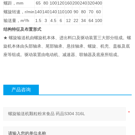
螺距，mm
65
80
100
120
160
200
240
320
400
螺旋转速，r/min
140
140
140
110
100
90
80
70
60
输送量，m³/h
1.5
3
4.5
6
12
22
34
64
100
结构特征及布置形式
★ 螺旋输送机由螺旋机本体、进出料口及驱动装置三大部分组成。螺
旋机本体由头部轴承、尾部轴承、悬挂轴承、螺旋、机壳、盖板及底
座等组成。驱动装置由电动机、减速器、联轴器及底座所组成。
产品咨询