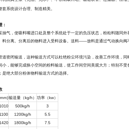
整套系统设计合理、制造精美。
理：
泵抽气，使吸料嘴进口处及整个系统处于一定的负压状态，粉粒料随同外
、料分离。分离后的物料进入受料设备。送料——放料是通过气动换向阀
管道密闭输送，这种输送方式可以杜绝粉尘环境污染，改善工作环境，同
间小，能够完成狭小空间的粉料输送，使工作间空间美观大方；特别不受
；是绝大部分粉体物料输送方式的选择。
数
mm)
输送量（kg/h）
功率（kw）
1010
500kg/h
3
1100
1200kg/h
5.5
1420
1800kg/h
7.5