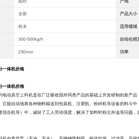
如昂
产地
全新
产品大小
粉末
适用领域
300-500kg/h
自动化程
290mm
功率
分一体机价格
分一体机价格
的电动
真空上料机
是在广泛吸收国外同类产品的基础上开发研制的新产品，
。它能自动地将各种物料输送到包装机、注塑机、粉碎机等设备的料斗中
维混合机等）中，减轻了工人劳动强度，解决了加料时粉尘外溢等问题，
料机
由真空泵（无油、无水）、不锈钢吸料咀、输送软管、过滤器、压缩