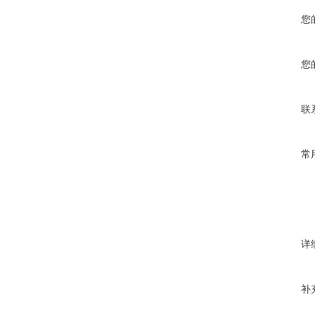
您
您
联
常
详
补