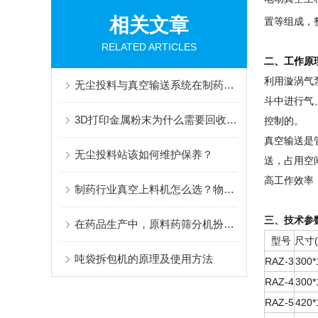
相关文章
置等组成，
RELATED ARTICLES
二、工作原
利用漩涡气
无尘投料与真空输送系统在制药反应釜投料中的应用案例
斗中进行气
3D打印金属粉末为什么需要回收筛分？这些问题不可忽视
控制的。
真空输送是
无尘投料站该如何维护保养？
送，占用空
高工作效率
制药行业真空上料机怎么选？物料、产量与管道配置选型指南
三、技术参
在药品生产中，原料药筛分机扮演着质量控制节点的角色
型号
尺寸(
吨袋拆包机的原理及使用方法
RAZ-3
300*
RAZ-4
300*
RAZ-5
420*