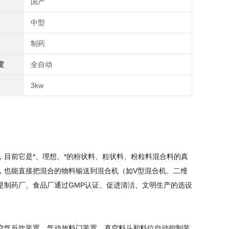
国产
中型
制药
度
全自动
3kw
目前它是*、理想、*的粉状料、粒状料、粉粒料混合料的真
，也能直接把混合的物料输送到混合机（如V型混合机、二维
是制药厂、食品厂通过GMP认证、促进清洁、文明生产的选设
空气反吹装置、气动放料门装置、真空料斗和料位自动控制装