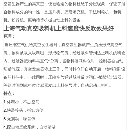
空发生器产生的高真空，使被输送的物料杜绝了分层现象，保证了混
合物料成分的均一性，是压片机、胶囊填充机、干法制粒机、包装
机、粉碎机、振动筛等机械自动上料的设备。
上海气动真空吸料机上料速度快反吹效果好
原理：
当压缩空气供给真空发生器时，真空发生器就产生负压形成真空气
流，物料被吸入吸料咀，形成物气流，经过吸料管到达上料机的料仓
内。过滤器把物料与空气*分离，当物料装满料仓时，控制器会自动
切断气源，真空发生器停止工作，同时料仓门自动开启，物料落到设
备的料斗中。与此同时，压缩空气通过脉冲反吹阀自动清洗过滤器。
等到时间到或料位传感器发出上料信号时，自动启动上料机。
特点：
1.
体积小，不占空间
2.
快装接头，拆卸方便
3.
无震动、噪音低
4.
配自动反吹系统，自动清洁