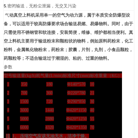
5.
密闭输送，无粉尘泄漏，无交叉污染
气
动真空上料机采用单一的空气为动力源，属于
本质安全
防爆型设
备，可以适用于较高防爆要求场合输送易燃、易爆物料。同时，由于
只需使用不锈钢管和软连接，安装简便，维修、维护都相当便利。真
空上料机主要用于输送粉末和颗粒状的物料，例如原料药粉末，化工
粉料，
金属氧化物
粉末，药粉末；胶囊，片剂，丸剂，小食品颗粒，
药颗粒等；不适合输送过于潮湿的、粘的、过重的物料。
参数
型号
输送量
(kg/h)
耗气量
(L/min)
标准尺寸
(mm)
标准重量（
KG
）
1
350
180
Ф140*570
10
2
700
360
Ф220*780
21
3
1500
720
Ф290*850
30
4
3000
1440
Ф420*1150
40
5
5000
2880
Ф420*1250
55
6
6000
4320
Ф420*1350
70
注
1
、 压缩空气应该无油无水，洁净干燥。