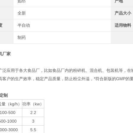
如昂
产地
全新
产品大小
度
半自动
适用物料
制药
机厂家
广泛应用于各大食品厂，比如食品厂内的粉碎机、混合机、包装机等，在
高客户的生产效率，稳定产品质量，防止粉尘外溢，*符合新版的
GMP
的
：
定制
量（kg/h）
功率（kw）
100-500
2.2
500-1000
3
000-3000
5.5