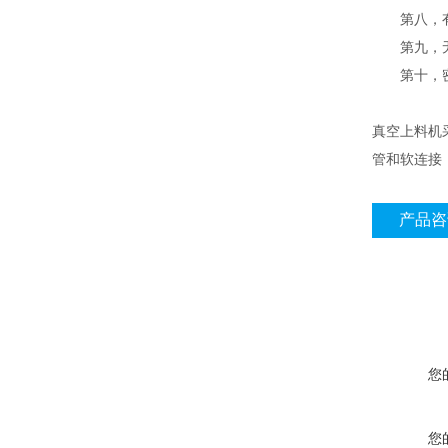
第八，有效
第九，无振
第十，密
真空上料机
管和软连接
产品咨
您
您