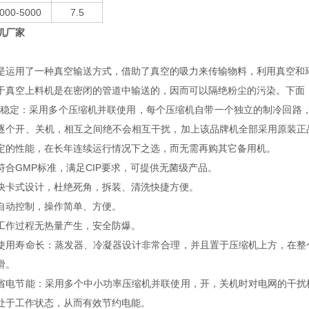
000-5000
7.5
机厂家
是运用了一种真空输送方式，借助了真空的吸力来传输物料，利用真空和环
于真空上料机是在密闭的管道中输送的，因而可以隔绝粉尘的污染。下面
定：采用多个压缩机并联使用，每个压缩机自带一个独立的制冷回路，
逐个开、关机，相互之间绝不会相互干扰，加上该品牌机全部采用原装正
定的性能，在长年连续运行情况下之选，而无需再购其它备用机。
符合
GMP
标准，满足
CIP
要求，可提供无菌级产品。
式设计，杜绝死角，拆装、清洗快捷方便。
动控制，操作简单、方便。
作过程无热量产生，安全防爆。
寿命长：蒸发器、冷凝器设计非常合理，并且置于压缩机上方，在整个
滑。
节能：采用多个中小功率压缩机并联使用，开，关机时对电网的干扰极
处于工作状态，从而有效节约电能。