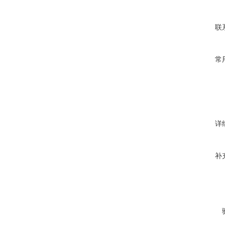
联
常
详
补