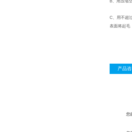
B
、用压缩
C
、用不超
表面将起毛
产品咨
您