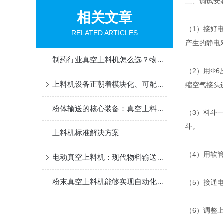
二、
调试安
相关文章
（
1
）接好
RELATED ARTICLES
产生的静电
制药行业真空上料机怎么选？物料、产量与管道配置选型指南
（
2
）用
Φ6
上料机设备正朝着模块化、可配置化方向发展
缩空气接头
粉体输送的核心装备：真空上料机技术全解析与应用指南
（
3
）料斗
斗。
上料机标准解决方案
（
4
）用软
电动真空上料机：现代物料输送的静默助手
粉末真空上料机能够实现自动化运行
（
5
）接通
（
6
）调整