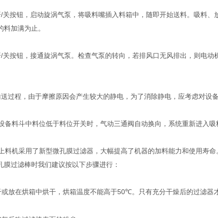
开
/
关按钮，启动旋涡气泵，将吸料嘴插入料箱中，随即开始送料。吸料、
的料加满为止。
开
/
关按钮，接通旋涡气泵。检查气泵的转向，若排风口无风排出，则电动
。
输送过程，由于摩擦原因会产生较大的静电，为了消除静电，应考虑对设
设备料斗中料位低于料位开关时，气动三通阀自动换向，系统重新进入吸
上料机采用了新型微孔膜过滤器，大幅提高了机器的加料能力和使用寿命
孔膜过滤棒时我们建议按以下步骤进行：
干或放在烘箱中烘干，烘箱温度不能高于
50
。只有充分干燥后的过滤器
℃