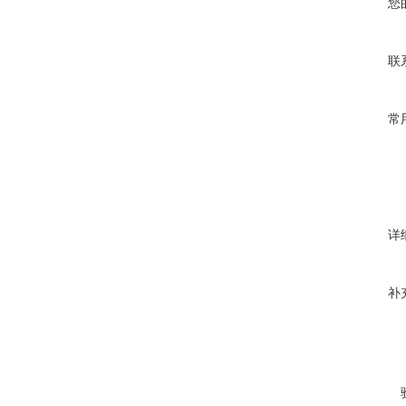
您
联
常
详
补