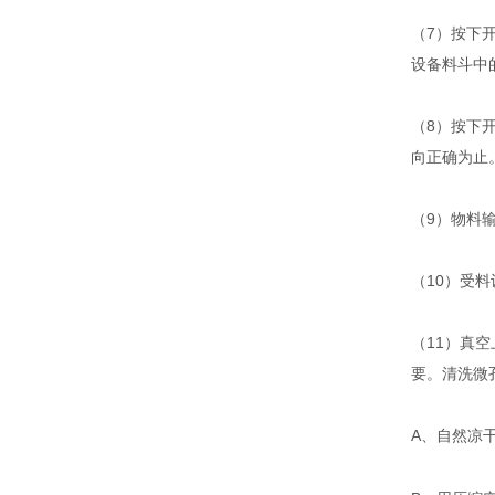
（
7
）按下
设备料斗中
（
8
）按下
向正确为止
（
9
）物料
（
10
）受料
（
11
）真空
要。清洗微
A
、自然凉