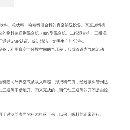
粉状料、粒状料、粉粒料混合料的真空输送设备。真空加料机
合的物料输送到混合机（如
V
型混合机、二维混合机、三维混
厂通过
GMP
认证、促进清洁、文明生产的*设备。
设备，利用真空与环境空间的气压差，形成管道内气体流动，
粒料随同外界空气被吸入料嘴，形成料气流，经过吸料管到达
动三通阀不断地开、闭来完成的，而气动三通阀的开闭是由控
附于过滤器表面的粉末打落下来，以保证吸料能正常运行。