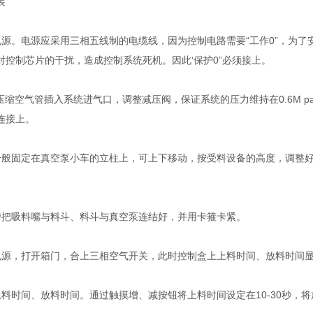
装
电源。电源应采用三相五线制的电缆线，因为控制电路需要
“
工作
0”
，为了
对控制芯片的干扰，造成控制系统死机。因此
‘
保护
0”
必须接上。
压缩空气管插入系统进气口，调整减压阀，保证系统的压力维持在
0.6M p
连接上。
一般固定在真空泵小车的立柱上，可上下移动，按受料设备的高度，调整
管把吸料嘴与料斗、料斗与真空泵连结好，并用卡箍卡紧。
电源，打开箱门，合上三相空气开关，此时控制盒上上料时间、放料时间
上料时间、放料时间。通过触摸增、减按钮将上料时间设定在
10-30
秒，将