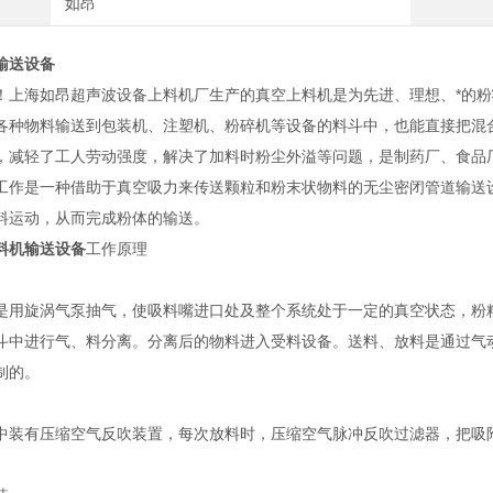
如昂
输送设备
！上海如昂超声波设备上料机厂生产的真空上料机是为先进、理想、*的
各种物料输送到包装机、注塑机、粉碎机等设备的料斗中，也能直接把混
，减轻了工人劳动强度，解决了加料时粉尘外溢等问题，是制药厂、食品
工作是一种借助于真空吸力来传送颗粒和粉末状物料的无尘密闭管道输送
料运动，从而完成粉体的输送。
料机输送设备
工作原理
是用旋涡气泵抽气，使吸料嘴进口处及整个系统处于一定的真空状态，粉
斗中进行气、料分离。分离后的物料进入受料设备。送料、放料是通过气
制的。
中装有压缩空气反吹装置，每次放料时，压缩空气脉冲反吹过滤器，把吸