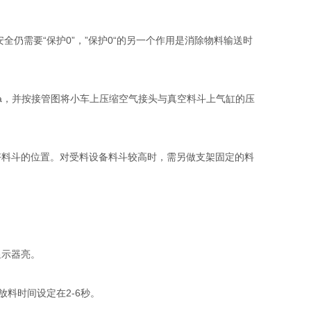
安全仍需要
“
保护
0”
，
”
保护
0“
的另一个作用是消除物料输送时
a
，并按接管图将小车上压缩空气接头与真空料斗上气缸的压
好料斗的位置。对受料设备料斗较高时，需另做支架固定的料
显示器亮。
放料时间设定在
2-6
秒。