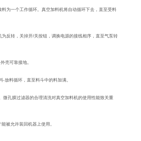
放料为一个工作循环。真空加料机将自动循环下去，直至受料
机为反转，关掉开
/
关按钮，调换电源的接线相序，直至气泵转
备外壳可靠接地。
料
-
放料循环，直至料斗中的料加满。
。微孔膜过滤器的合理清洗对真空加料机的使用性能致关重
才能被允许装回机器上使用。