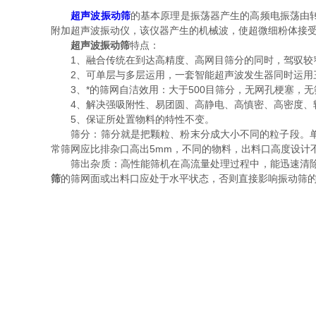
超声波振动筛
的基本原理是振荡器产生的高频电振荡由
附加超声波振动仪，该仪器产生的机械波，使超微细粉体接
超声波振动筛
特点：
1、融合传统在到达高精度、高网目筛分的同时，驾驭较
2、可单层与多层运用，一套智能超声波发生器同时运用
3、*的筛网自洁效用：大于500目筛分，无网孔梗塞，无
4、解决强吸附性、易团圆、高静电、高慎密、高密度、
5、保证所处置物料的特性不变。
筛分：筛分就是把颗粒、粉末分成大小不同的粒子段。单台
常筛网应比排杂口高出5mm，不同的物料，出料口高度设计
筛出杂质：高性能筛机在高流量处理过程中，能迅速清除
筛
的筛网面或出料口应处于水平状态，否则直接影响振动筛