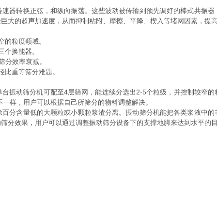
转速器转换正弦，和纵向振荡。这些波动被传输到预先调好的棒式共振器
受巨大的超声加速度，从而抑制粘附、摩擦、平降、楔入等堵网因素，提
窄的粒度领域。
三个换能器。
筛分效率衰减。
轻比重等筛分难题。
振动筛分机可配至4层筛网，能连续分选出2-5个粒级，并控制较窄的
不一样，用户可以根据自己所筛分的物料调整解决。
百分含量低的大颗粒或小颗粒浆渣分离。振动筛分机能把各类浆液中的
的筛分效果，用户可以通过调整振动筛分设备下的支撑地脚来达到水平的