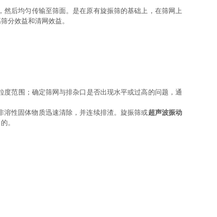
，然后均匀传输至筛面。是在原有旋振筛的基础上，在筛网上
高筛分效益和清网效益。
粒度范围；确定筛网与排杂口是否出现水平或过高的问题，通
非溶性固体物质迅速清除，并连续排渣。旋振筛或
超声波振动
目的。