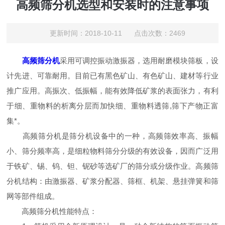
高频筛分机选型和安装时的注意事项
更新时间：2018-10-11 点击次数：2469
高频筛分机
采用可调控振动激振器，选用耐磨模块筛板，设
计先进、可靠耐用。目前已有黑色矿山、有色矿山、建材等行业
推广应用。高振次、低振幅，能有效降低矿浆的表面张力，有利
于细、重物料的析离分层而加快细、重物料透筛,筛下产物正富
集*。
高频筛分机是筛分机设备中的一种，高频筛效率高、振幅
小、筛分频率高，是细粒物料筛分分级的有效设备，因而广泛用
于铁矿、锡、钨、钽、铌砂等选矿厂的筛分或分级作业。高频筛
分机结构：由激振器、矿浆分配器、筛框、机架、悬挂弹簧和筛
网等部件组成。
高频筛分机性能特点：