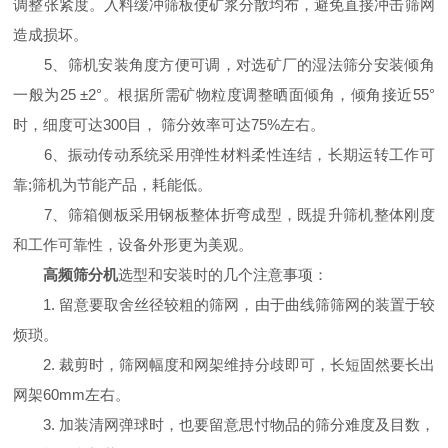
调整张紧度。入料缓冲筛板使矿浆分散均布，避免直接冲击筛网
造成损坏。
5、筛机安装角度方便可调，对选矿厂的湿法筛分安装倾角
一般为25 ±2°。根据所需矿物粒度调整晒面倾角，倾角接近55°
时，细度可达300目， 筛分效率可达75%左右。
6、振动传动系统采用弹性材料柔性连结，长期运转工作可
靠;筛机为节能产品，耗能低。
7、筛箱侧板采用钢板整体折弯成型，既提升筛机整体刚度
和工作可靠性，设备外形更为美观。
高频筛分机
选型和安装时的几个注意事项：
1. 留意要取舍丝径较粗的筛网，由于曲线筛筛网的装置于较
烦琐。
2. 裁剪时，筛网幅度和网架维持分歧即可，长短固然要长出
网架60mm左右。
3. 加装清网弹球时，也要留意思忖物品的筛分难度及目数，