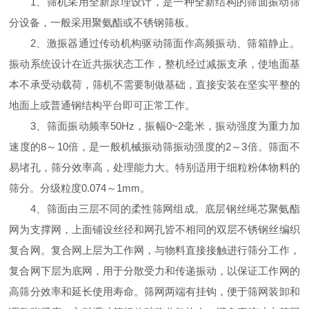
1、筛机采用全新原理设计，是一种全新结构的筛面振动筛
分设备，一般采用聚氨酯或不锈钢筛板。
2、激振器通过传动机构驱动筛面作高频振动、筛箱静止。
振动系统设计在近共振状态工作，整机经过减振支承，使地面基
本不承受动载荷，筛机不需要制做基础，直接安装在坚实平整的
地面上或普通钢结构平台即可正常工作。
3、筛面振动频率50Hz，振幅0~2毫米，振动强度为重力加
速度的8～10倍，是一般机械振动筛振动强度的2～3倍。筛面不
易堵孔，筛分效率高，处理能力大。特别适用于细粒粉体物料的
筛分。分级粒度0.074～1mm。
4、筛面由三层不同的柔性筛网组成。底层钢丝绳芯聚氨酯
网为支撑网，上面铺设丝径和网孔皆不相同的双层不锈钢丝编织
复合网。复合网上层为工作网，与物料直接接触进行筛分工作，
复合网下层为底网，用于分散受力和传递振动，以保证工作网的
高筛分效率和延长使用寿命。筛网两端有挂钩，便于筛网装卸和