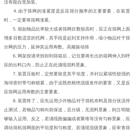
没有能自觉加装。
4. 由于筛网的涨紧度是反应筛分频率的主要要素，在装置
时，一定要将筛网涨紧。
5. 假如物品比率较大或者筛网目数较高时，应正在筛网上面
增多目数适宜的托网，其手段是起到支持作用，缩小物品对于筛
分网的压力，延伸其运用寿数。高频振动筛
6. 网架按请求拆卸到筛箱后，记住要将长出的筛网伸入到呼
应的出料口内，防止正在此涌现混料景象。
7. 装置压板时，定然要留意其平坦度，并衬以紧缩性较强的
海绵密封带匀称锁紧，由于这既然根绝混级发作的要害，又是反
应筛网运用寿数的主要要素。
8. 装置终了，应先运用少许物品对于筛机布料及筛分状况停
止测试，若物品匀称向前保送，且分级，无混料景象，则注明能
够输入运用。反之，若涌现跑偏偏或者聚堆等没有匀称景象，应
调动筛机筛网面的平坦度和匀称度。若涌现混级景象，应审查筛