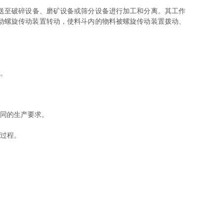
送至破碎设备、磨矿设备或筛分设备进行加工和分离。其工作
动螺旋传动装置转动，使料斗内的物料被螺旋传动装置拨动、
。
同的生产要求。
过程。