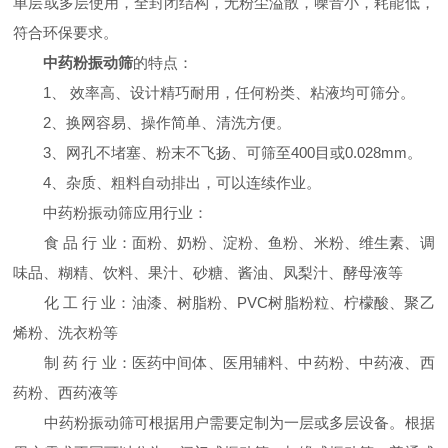
单层或多层使用，全封闭结构，无粉尘溢散，噪音小，耗能低，
符合环保要求。
中药粉振动筛
的特点：
1、 效率高、设计精巧耐用，任何粉类、粘液均可筛分。
2、换网容易、操作简单、清洗方便。
3、网孔不堵塞、粉末不飞扬、可筛至400目或0.028mm。
4、杂质、粗料自动排出，可以连续作业。
中药粉振动筛应用行业：
食 品 行 业：面粉、奶粉、淀粉、鱼粉、米粉、维生素、调
味品、糊精、饮料、果汁、砂糖、酱油、凤梨汁、酵母液等
化 工 行 业：油漆、树脂粉、PVC树脂粉粒、柠檬酸、聚乙
烯粉、洗衣粉等
制 药 行 业：医药中间体、医用辅料、中药粉、中药液、西
药粉、西药液等
中药粉振动筛可根据用户需要定制为一层或多层设备。根据