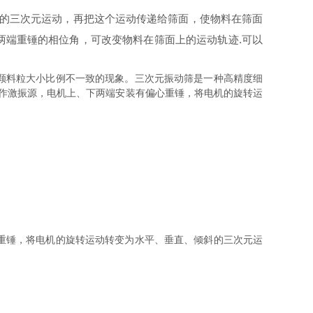
斜的三次元运动，再把这个运动传递给筛面，使物料在筛面
两端重锤的相位角，可改变物料在筛面上的运动轨迹.可以
颗料粒大小比例不一致的现象。三次元振动筛是一种高精度细
机作激振源，电机上、下两端安装有偏心重锤，将电机的旋转运
。
重锤，将电机的旋转运动转变为水平、垂直、倾斜的三次元运