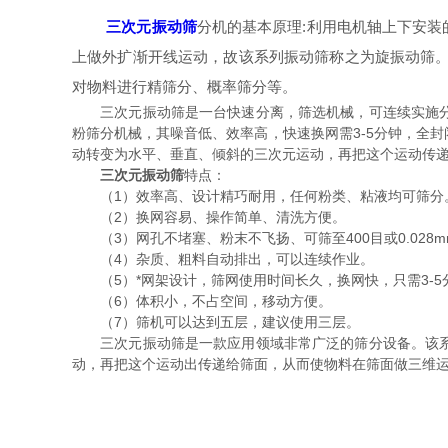
三次元振动筛
分机的基本原理:利用电机轴上下安
上做外扩渐开线运动，故该系列振动筛称之为旋振动筛。
对物料进行精筛分、概率筛分等。
三次元振动筛是一台快速分离，筛选机械，可连续实施分级
粉筛分机械，其噪音低、效率高，快速换网需3-5分钟，全
动转变为水平、垂直、倾斜的三次元运动，再把这个运动传
三次元振动筛
特点：
（1）效率高、设计精巧耐用，任何粉类、粘液均可筛分
（2）换网容易、操作简单、清洗方便。
（3）网孔不堵塞、粉末不飞扬、可筛至400目或0.028m
（4）杂质、粗料自动排出，可以连续作业。
（5）*网架设计，筛网使用时间长久，换网快，只需3-5
（6）体积小，不占空间，移动方便。
（7）筛机可以达到五层，建议使用三层。
三次元振动筛是一款应用领域非常广泛的筛分设备。该系列
动，再把这个运动出传递给筛面，从而使物料在筛面做三维