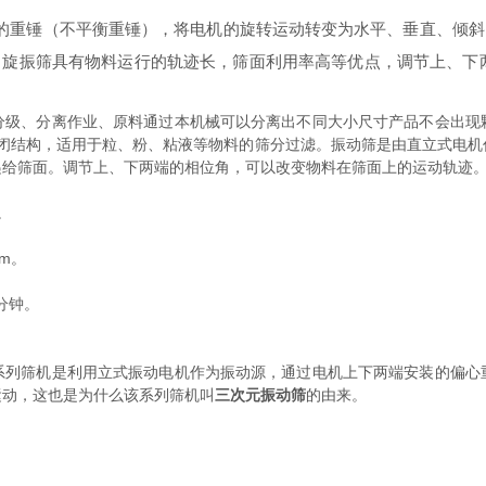
装的重锤（不平衡重锤），将电机的旋转运动转变为水平、垂直、倾
旋振筛具有物料运行的轨迹长，筛面利用率高等优点，调节上、下
、分离作业、原料通过本机械可以分离出不同大小尺寸产品不会出现
封闭结构，适用于粒、粉、粘液等物料的筛分过滤。振动筛是由直立式电
递给筛面。调节上、下两端的相位角，可以改变物料在筛面上的运动轨迹
。
m。
分钟。
筛机是利用立式振动电机作为振动源，通过电机上下两端安装的偏心
运动，这也是为什么该系列筛机叫
三次元振动筛
的由来。